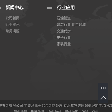
新闻中心
行业应用
公司新闻
石油管道
行业资讯
建筑行业 化工领域
常见问题
交通代步
电子行业
家装行业
人APP五金有限公司 主要从事于
铝合金热处理
,
春水堂官方网站处理加工
,
春水
营业执照
|
热推信息
|
企业分站
|
网站地图
|
RSS
|
XML