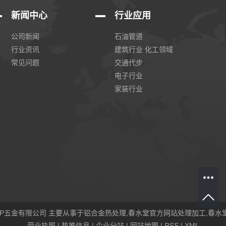
新闻中心
行业应用
公司新闻
石油管道
行业资讯
建筑行业 化工领域
常见问题
交通代步
电子行业
家装行业
人APP五金有限公司 主要从事于
铝合金热处理
,
春水堂官方网站处理加工
,
春水
营业执照
|
热推信息
|
企业分站
|
网站地图
|
RSS
|
XML